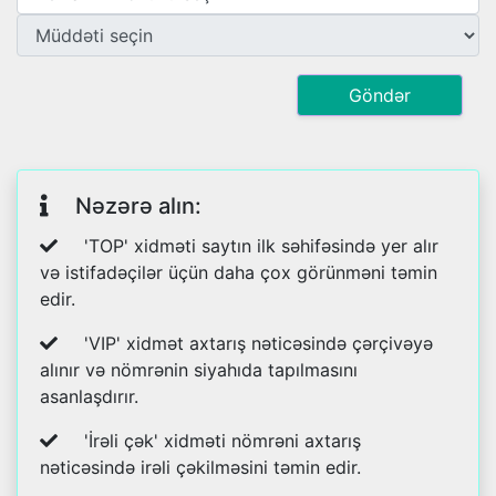
Göndər
Nəzərə alın:
'TOP' xidməti saytın ilk səhifəsində yer alır
və istifadəçilər üçün daha çox görünməni təmin
edir.
'VIP' xidmət axtarış nəticəsində çərçivəyə
alınır və nömrənin siyahıda tapılmasını
asanlaşdırır.
'İrəli çək' xidməti nömrəni axtarış
nəticəsində irəli çəkilməsini təmin edir.