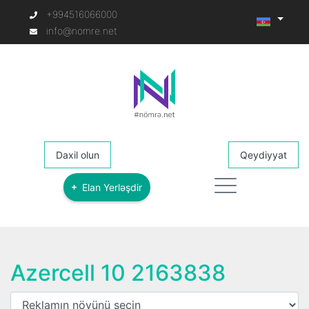
+994516066000
info@nomre.net
Daxil olun
Qeydiyyat
Elan Yerləşdir
Azercell 10 2163838