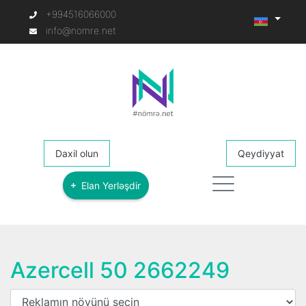
+994516066000
info@nomre.net
Daxil olun
Qeydiyyat
Elan Yerləşdir
Azercell 50 2662249