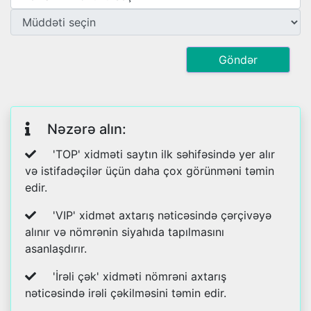
Göndər
Nəzərə alın:
'TOP' xidməti saytın ilk səhifəsində yer alır
və istifadəçilər üçün daha çox görünməni təmin
edir.
'VIP' xidmət axtarış nəticəsində çərçivəyə
alınır və nömrənin siyahıda tapılmasını
asanlaşdırır.
'İrəli çək' xidməti nömrəni axtarış
nəticəsində irəli çəkilməsini təmin edir.