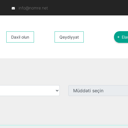
info@nomre.net
Daxil olun
Qeydiyyat
Ela