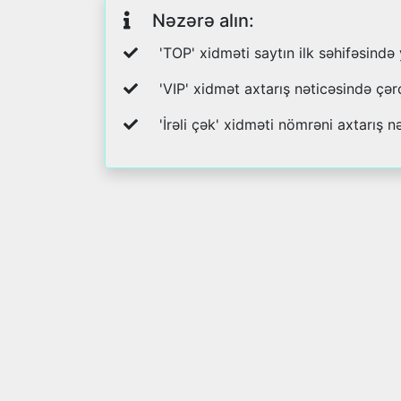
Nəzərə alın:
'TOP' xidməti saytın ilk səhifəsində
'VIP' xidmət axtarış nəticəsində çər
'İrəli çək' xidməti nömrəni axtarış nə