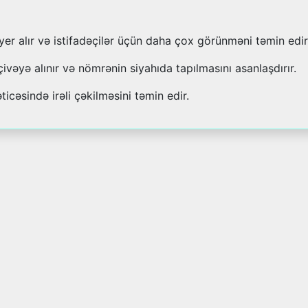
 yer alır və istifadəçilər üçün daha çox görünməni təmin edir
çivəyə alınır və nömrənin siyahıda tapılmasını asanlaşdırır.
ticəsində irəli çəkilməsini təmin edir.