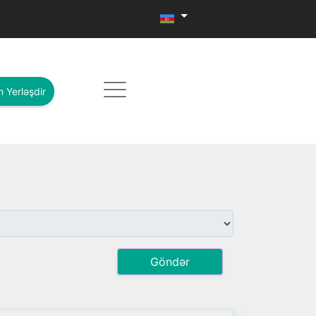
n Yerləşdir
Göndər