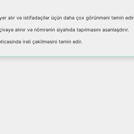
 yer alır və istifadəçilər üçün daha çox görünməni təmin edir
çivəyə alınır və nömrənin siyahıda tapılmasını asanlaşdırır.
ticəsində irəli çəkilməsini təmin edir.