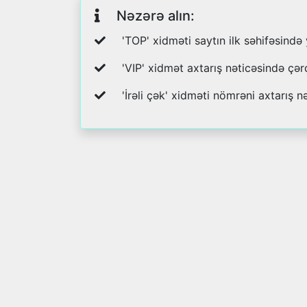
Nəzərə alın:
'TOP' xidməti saytın ilk səhifəsində
'VIP' xidmət axtarış nəticəsində çər
'İrəli çək' xidməti nömrəni axtarış nə