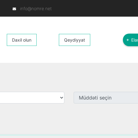
info@nomre.net
Daxil olun
Qeydiyyat
Ela