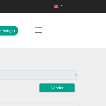
n Yerləşdir
Göndər