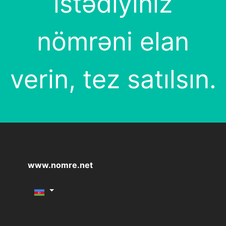
istədiyiniz
nömrəni elan
verin, tez satılsın.
www.nomre.net