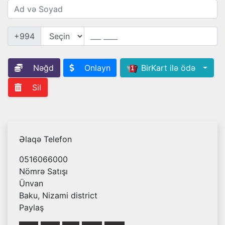
+994
Nəğd
Onlayn
BirKart ilə ödə
Sil
Əlaqə Telefon
0516066000
Nömrə Satışı
Ünvan
Baku, Nizami district
Paylaş