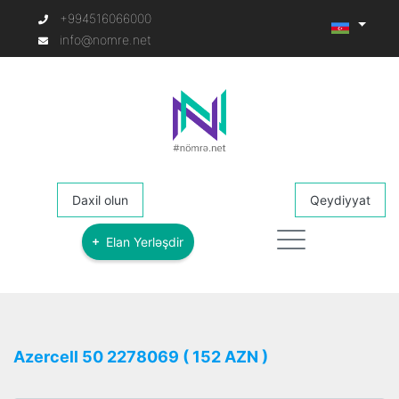
+994516066000
info@nomre.net
Daxil olun
Qeydiyyat
Elan Yerləşdir
Azercell 50 2278069 ( 152 AZN )