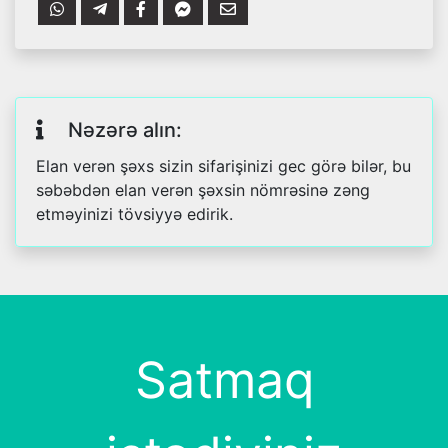
Nəzərə alın:
Elan verən şəxs sizin sifarişinizi gec görə bilər, bu
səbəbdən elan verən şəxsin nömrəsinə zəng
etməyinizi tövsiyyə edirik.
Satmaq