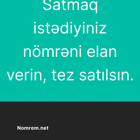
Satmaq
istədiyiniz
nömrəni elan
verin, tez satılsın.
Nomrem.net