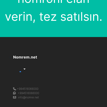
verin, tez satılsın.
Nomrem.net
+994516066000
+994516066000
info@nomre.net