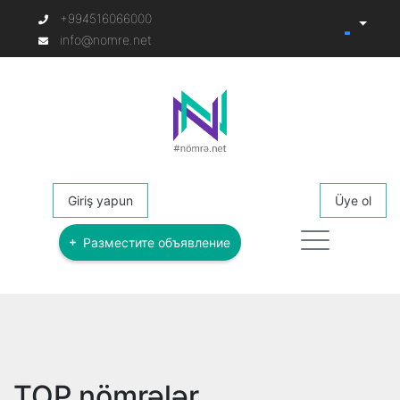
+994516066000
info@nomre.net
Giriş yapun
Üye ol
Разместите объявление
TOP nömrələr