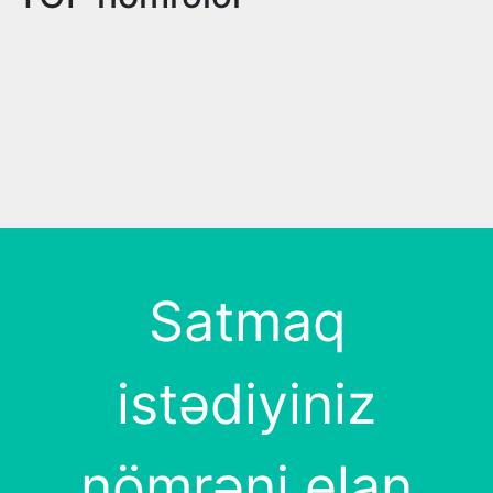
Satmaq
istədiyiniz
nömrəni elan