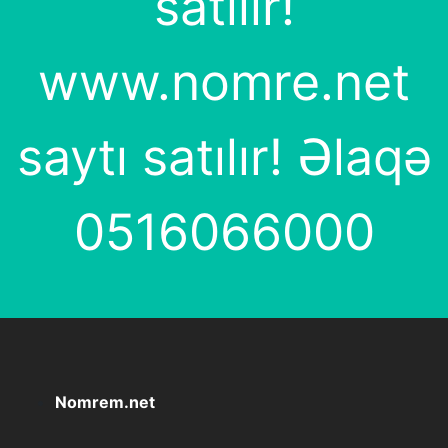
satılır!
www.nomre.net
saytı satılır! Əlaqə
0516066000
Nomrem.net