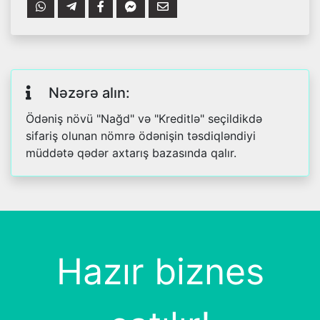
Nəzərə alın:
Ödəniş növü "Nağd" və "Kreditlə" seçildikdə
sifariş olunan nömrə ödənişin təsdiqləndiyi
müddətə qədər axtarış bazasında qalır.
Hazır biznes