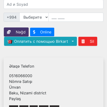
+994
Nəğd
Online
Оплатить с помощью Birkart
Sil
Əlaqə Telefon
0516066000
Nömrə Satışı
Ünvan
Baku, Nizami district
Paylaş