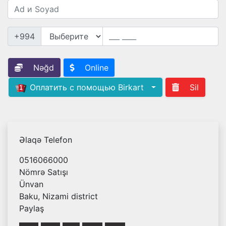
+994
Nəğd
Online
Оплатить с помощью Birkart
Sil
Əlaqə Telefon
0516066000
Nömrə Satışı
Ünvan
Baku, Nizami district
Paylaş