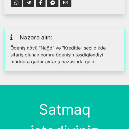
Nəzərə alın:
Ödəniş növü "Nağd" və "Kreditlə" seçildikdə
sifariş olunan nömrə ödənişin təsdiqləndiyi
müddətə qədər axtarış bazasında qalır.
Satmaq