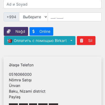
+994
Nəğd
Online
Оплатить с помощью Birkart
Sil
Əlaqə Telefon
0516066000
Nömrə Satışı
Ünvan
Baku, Nizami district
Paylaş