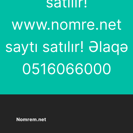
satılır!
www.nomre.net
saytı satılır! Əlaqə
0516066000
Nomrem.net