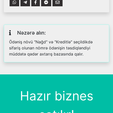
Nəzərə alın:
Ödəniş növü "Nağd" və "Kreditlə" seçildikdə
sifariş olunan nömrə ödənişin təsdiqləndiyi
müddətə qədər axtarış bazasında qalır.
Hazır biznes