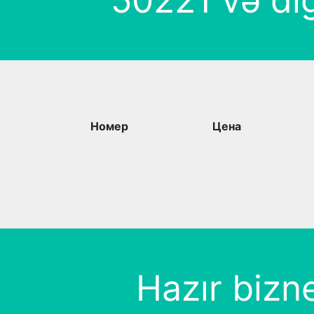
50221 və dig
Номер
Цена
Hazır bizn