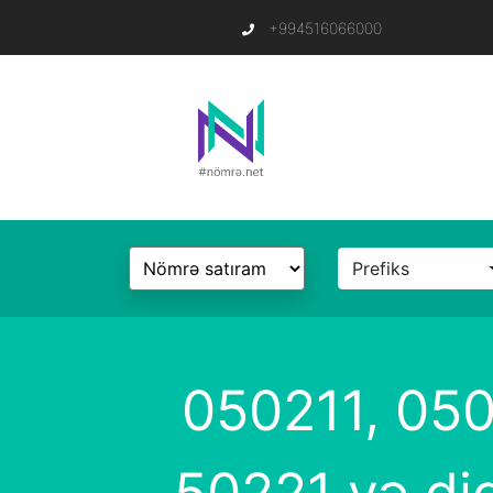
+994516066000
Prefiks
050211, 05