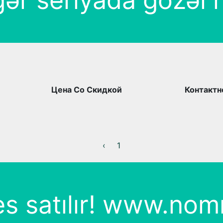
ər seriyada gözəl 
Цена Со Скидкой
Контактн
‹
1
es satılır! www.nomr