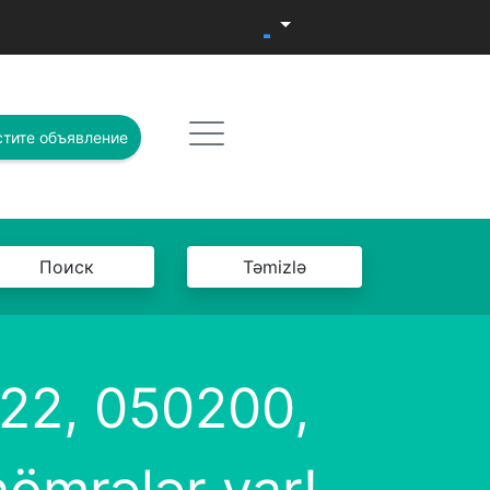
тите объявление
Поиск
Təmizlə
22, 050200,