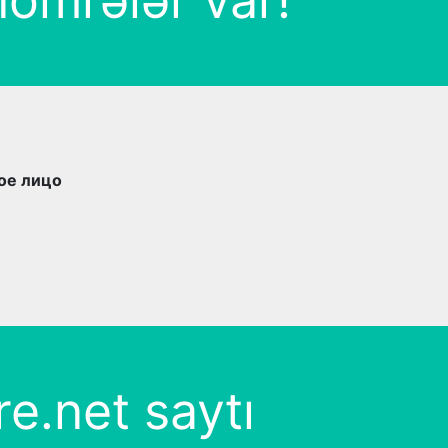
nömrələr var!
ое лицо
e.net saytı